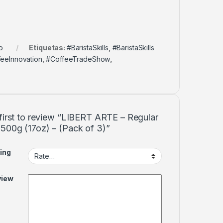
o
Etiquetas:
#BaristaSkills
,
#BaristaSkills
eeInnovation
,
#CoffeeTradeShow
,
first to review “LIBERT ARTE – Regular
 500g (17oz) – (Pack of 3)”
ing
view