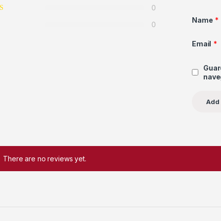
0
Name
*
0
Email
*
Guar
nave
There are no reviews yet.