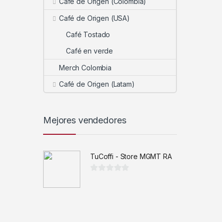
Café de Origen (Colombia)
Café de Origen (USA)
Café Tostado
Café en verde
Merch Colombia
Café de Origen (Latam)
Mejores vendedores
TuCoffi - Store MGMT RA
0
d
e
5