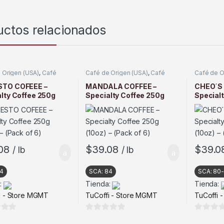
uctos relacionados
 Origen (USA)
,
Café
Café de Origen (USA)
,
Café
Café de O
o
Tostado
Tostado
TO COFEEE –
MANDALA COFFEE –
CHEO´S 
lty Coffee 250g
Specialty Coffee 250g
Special
– (Pack of 6)
(10oz) – (Pack of 6)
(10oz) – 
08
$
39.08
$
39.0
/ lb
/ lb
4
SCA:
84
SCA:
80-
:
Tienda:
Tienda:
i - Store MGMT
TuCoffi - Store MGMT
TuCoffi 
0
0