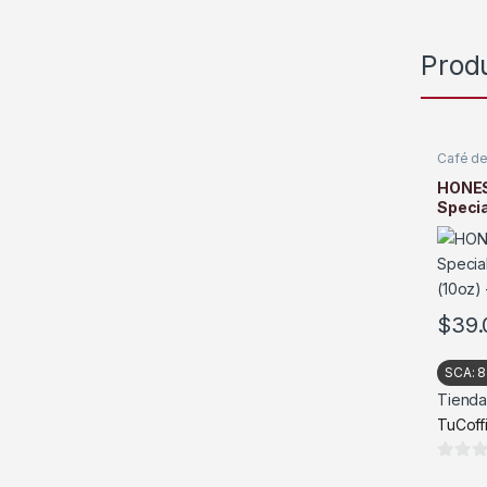
Prod
Café de
Tostad
HONES
Specia
(10oz) 
$
39.
SCA:
8
Tienda
TuCoff
0