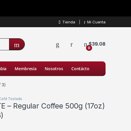
Tienda
Mi Cuenta
$
39.08
0
bia
Membresía
Nosotros
Contácto
 3)
Café Tostado
E – Regular Coffee 500g (17oz)
3)