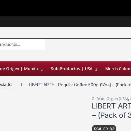
 de Origen | Mundo
Sub-Productos | USA
Merch Colom
ostado
LIBERT ARTE – Regular Coffee 500g (17oz) – (Pack of
Café de Origen (USA)
,
LIBERT ART
– (Pack of 
SCA:
80-83