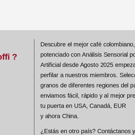
d
d
e
e
5
5
Descubre el mejor café colombiano
potenciado con Análisis Sensorial po
ffi ?
Artificial desde Agosto 2025 empe
perfilar a nuestros miembros. Sele
granos de diferentes regiones del pa
enviamos fácil, rápido y al mejor pre
tu puerta en USA, Canadá, EUR
y ahora China.
¿Estás en otro país? Contáctanos 