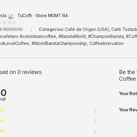
nda:
TuCoffi - Store MGMT RA
U:
N999069
Categorías:
Café de Origen (USA)
,
Café Tostad
ecafetero #colombiancoffee
,
#BaristaWorld
,
#ChampionBarista
,
#Coff
xtLevelCoffee
,
#WorldBaristaChampionship
,
CoffeeInnovation
sed on 0 reviews
Be the 
Coffee
.0
Your Rat
rall
Your Re
0
0
0