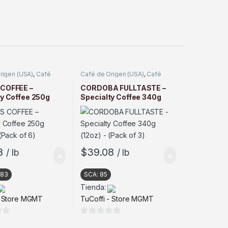
rigen (USA)
,
Café
Café de Origen (USA)
,
Café
Tostado
COFFEE –
CORDOBA FULLTASTE –
ty Coffee 250g
Specialty Coffee 340g
(Pack of 6)
(12oz) – (Pack of 3)
8
$
39.08
/ lb
/ lb
83
SCA:
85
Tienda:
- Store MGMT
TuCoffi - Store MGMT
0