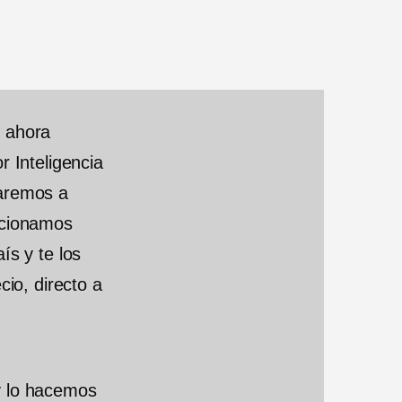
d
e
5
, ahora
r Inteligencia
zaremos a
ccionamos
ís y te los
cio, directo a
y lo hacemos