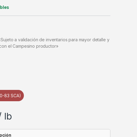
ibles
Sujeto a validación de inventarios para mayor detalle y
 con el Campesino productor»
80-83 SCA)
/ lb
pción