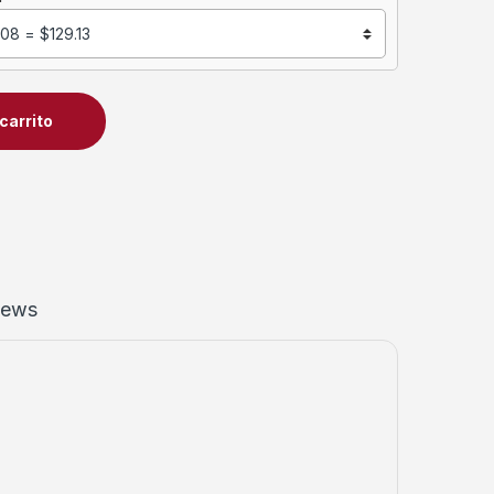
carrito
iews