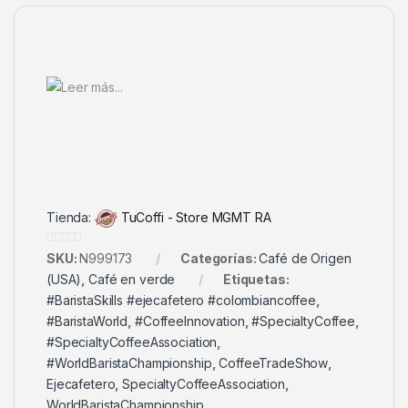
Tienda:
TuCoffi - Store MGMT RA
0
SKU:
N999173
Categorías:
Café de Origen
d
(USA)
,
Café en verde
Etiquetas:
e
#BaristaSkills #ejecafetero #colombiancoffee
,
5
#BaristaWorld
,
#CoffeeInnovation
,
#SpecialtyCoffee
,
#SpecialtyCoffeeAssociation
,
#WorldBaristaChampionship
,
CoffeeTradeShow
,
Ejecafetero
,
SpecialtyCoffeeAssociation
,
WorldBaristaChampionship