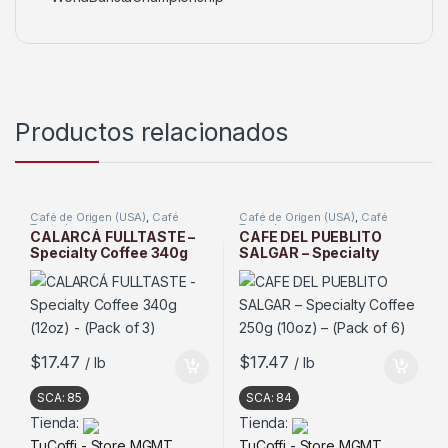
Productos relacionados
Café de Origen (USA)
,
Café
Café de Origen (USA)
,
Café
Tostado
Tostado
CALARCÁ FULLTASTE –
CAFE DEL PUEBLITO
Specialty Coffee 340g
SALGAR – Specialty
(12oz) – (Pack of 3)
Coffee 250g (10oz) –
(Pack of 6)
$
17.47
$
17.47
/ lb
/ lb
SCA:
85
SCA:
84
Tienda:
Tienda:
TuCoffi - Store MGMT
TuCoffi - Store MGMT