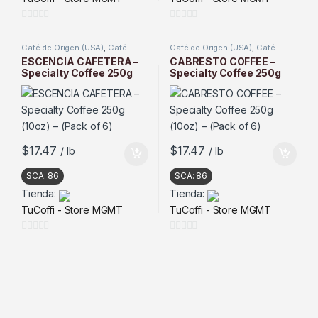
0
0
d
d
Café de Origen (USA)
,
Café
Café de Origen (USA)
,
Café
Tostado
Tostado
e
e
ESCENCIA CAFETERA –
CABRESTO COFFEE –
Specialty Coffee 250g
Specialty Coffee 250g
5
5
(10oz) – (Pack of 6)
(10oz) – (Pack of 6)
$
17.47
$
17.47
/ lb
/ lb
SCA:
86
SCA:
86
Tienda:
Tienda:
TuCoffi - Store MGMT
TuCoffi - Store MGMT
0
0
d
d
e
e
5
5