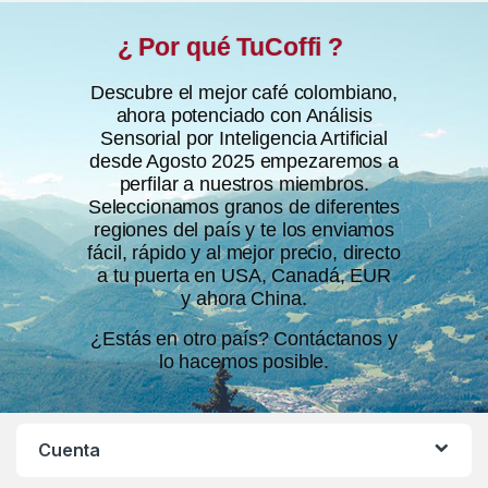
¿ Por qué TuCoffi ?
Descubre el mejor café colombiano,
ahora potenciado con Análisis
Sensorial por Inteligencia Artificial
desde Agosto 2025 empezaremos a
perfilar a nuestros miembros.
Seleccionamos granos de diferentes
regiones del país y te los enviamos
fácil, rápido y al mejor precio, directo
a tu puerta en USA, Canadá, EUR
y ahora China.
¿Estás en otro país? Contáctanos y
lo hacemos posible.
Cuenta