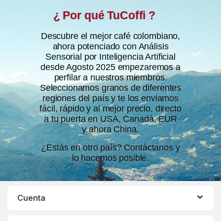
¿ Por qué TuCoffi ?
Descubre el mejor café colombiano,
ahora potenciado con Análisis
Sensorial por Inteligencia Artificial
desde Agosto 2025 empezaremos a
perfilar a nuestros miembros.
Seleccionamos granos de diferentes
regiones del país y te los enviamos
fácil, rápido y al mejor precio, directo
a tu puerta en USA, Canadá, EUR
y ahora China.
¿Estás en otro país? Contáctanos y
lo hacemos posible.
Cuenta