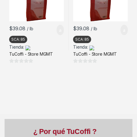
$
39.08
$
39.08
/ lb
/ lb
SCA:
85
SCA:
85
Tienda:
Tienda:
TuCoffi - Store MGMT
TuCoffi - Store MGMT
0
0
d
d
e
e
5
5
¿ Por qué TuCoffi ?