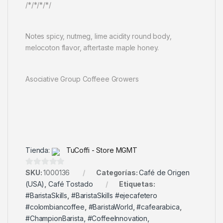
/*/*/*/*/
Notes spicy, nutmeg, lime acidity round body,
melocoton flavor, aftertaste maple honey.
Asociative Group Coffeee Growers
Tienda:
TuCoffi - Store MGMT
0
SKU:
1000136
Categorías:
Café de Origen
d
(USA)
,
Café Tostado
Etiquetas:
e
#BaristaSkills
,
#BaristaSkills #ejecafetero
5
#colombiancoffee
,
#BaristaWorld
,
#cafearabica
,
#ChampionBarista
,
#CoffeeInnovation
,