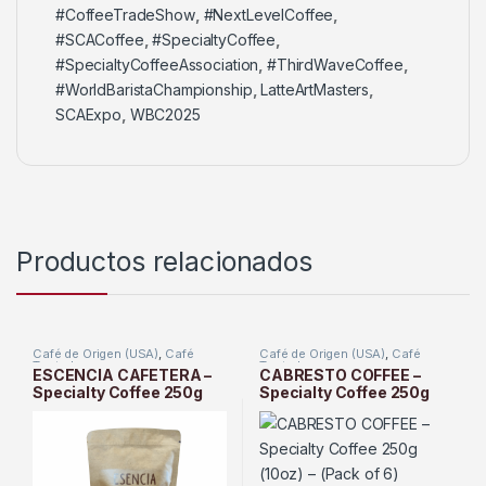
#CoffeeTradeShow
,
#NextLevelCoffee
,
#SCACoffee
,
#SpecialtyCoffee
,
#SpecialtyCoffeeAssociation
,
#ThirdWaveCoffee
,
#WorldBaristaChampionship
,
LatteArtMasters
,
SCAExpo
,
WBC2025
Productos relacionados
Café de Origen (USA)
,
Café
Café de Origen (USA)
,
Café
Tostado
Tostado
ESCENCIA CAFETERA –
CABRESTO COFFEE –
Specialty Coffee 250g
Specialty Coffee 250g
(10oz) – (Pack of 6)
(10oz) – (Pack of 6)