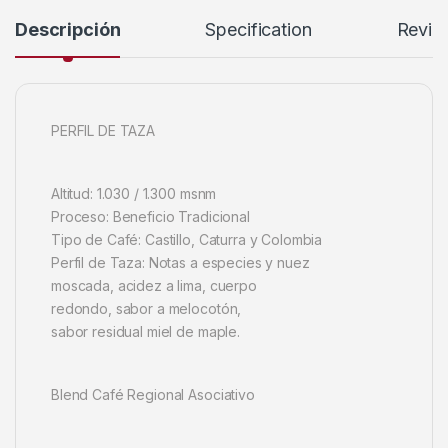
Descripción
Specification
Revie
PERFIL DE TAZA
Altitud: 1.030 / 1.300 msnm
Proceso: Beneficio Tradicional
Tipo de Café: Castillo, Caturra y Colombia
Perfil de Taza: Notas a especies y nuez
moscada, acidez a lima, cuerpo
redondo, sabor a melocotón,
sabor residual miel de maple.
Blend Café Regional Asociativo