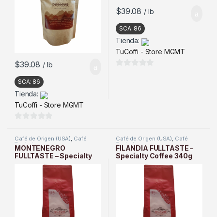
$
39.08
/ lb
SCA:
86
Tienda:
TuCoffi - Store MGMT
$
39.08
/ lb
0
SCA:
86
d
Tienda:
e
TuCoffi - Store MGMT
5
0
d
Café de Origen (USA)
,
Café
Café de Origen (USA)
,
Café
Tostado
Tostado
e
MONTENEGRO
FILANDIA FULLTASTE –
FULLTASTE – Specialty
Specialty Coffee 340g
5
Coffee 340g (12oz) –
(12oz) – (Pack of 3)
(Pack of 3)