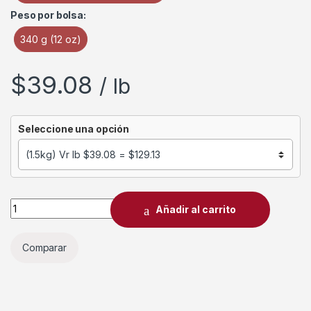
Peso por bolsa:
340 g (12 oz)
$
39.08
/ lb
Seleccione una opción
Añadir al carrito
Comparar