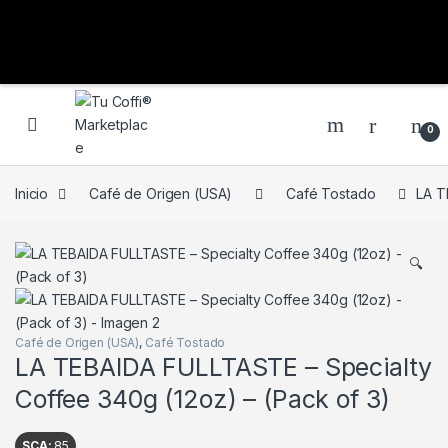
0
Inicio
Café de Origen (USA)
Café Tostado
LA T
🔍
Café de Origen (USA)
,
Café Tostado
LA TEBAIDA FULLTASTE – Specialty
Coffee 340g (12oz) – (Pack of 3)
SCA:
85