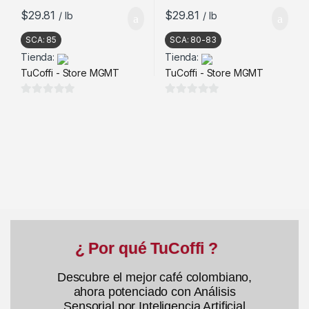
$
29.81
$
29.81
/ lb
/ lb
SCA:
85
SCA:
80-83
Tienda:
Tienda:
TuCoffi - Store MGMT
TuCoffi - Store MGMT
0
0
d
d
e
e
5
5
¿ Por qué TuCoffi ?
Descubre el mejor café colombiano,
ahora potenciado con Análisis
Sensorial por Inteligencia Artificial