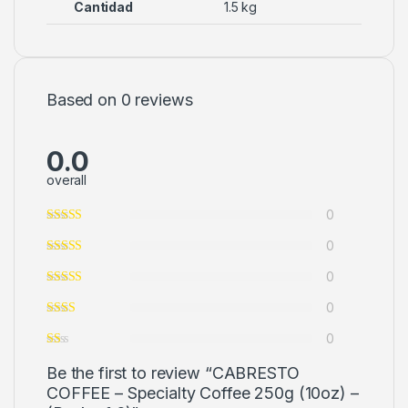
Cantidad
1.5 kg
Based on 0 reviews
0.0
overall
0
0
0
0
0
Be the first to review “CABRESTO
COFFEE – Specialty Coffee 250g (10oz) –