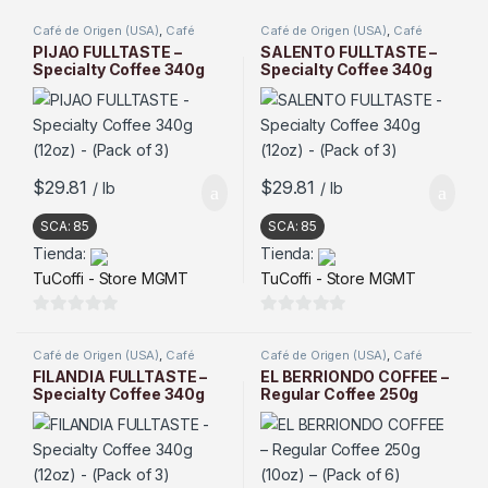
Café de Origen (USA)
,
Café
Café de Origen (USA)
,
Café
Tostado
Tostado
PIJAO FULLTASTE –
SALENTO FULLTASTE –
Specialty Coffee 340g
Specialty Coffee 340g
(12oz) – (Pack of 3)
(12oz) – (Pack of 3)
$
29.81
$
29.81
/ lb
/ lb
SCA:
85
SCA:
85
Tienda:
Tienda:
TuCoffi - Store MGMT
TuCoffi - Store MGMT
0
0
d
d
Café de Origen (USA)
,
Café
Café de Origen (USA)
,
Café
Tostado
Tostado
e
e
FILANDIA FULLTASTE –
EL BERRIONDO COFFEE –
Specialty Coffee 340g
Regular Coffee 250g
5
5
(12oz) – (Pack of 3)
(10oz) – (Pack of 6)