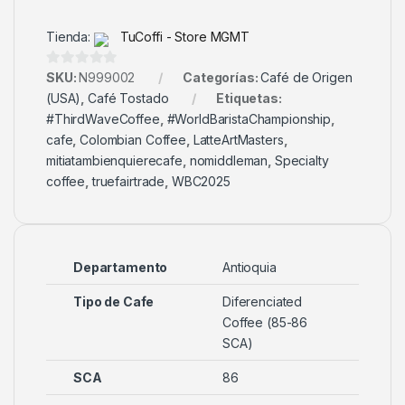
Tienda:
TuCoffi - Store MGMT
0
SKU:
N999002
Categorías:
Café de Origen
d
(USA)
,
Café Tostado
Etiquetas:
e
#ThirdWaveCoffee
,
#WorldBaristaChampionship
,
5
cafe
,
Colombian Coffee
,
LatteArtMasters
,
mitiatambienquierecafe
,
nomiddleman
,
Specialty
coffee
,
truefairtrade
,
WBC2025
Departamento
Antioquia
Tipo de Cafe
Diferenciated
Coffee (85-86
SCA)
SCA
86