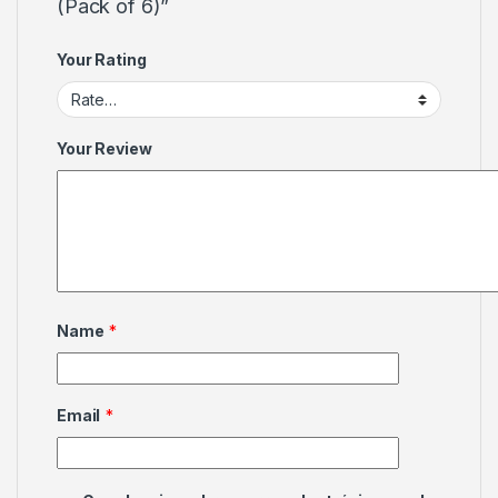
(Pack of 6)”
Your Rating
Your Review
Name
*
Email
*