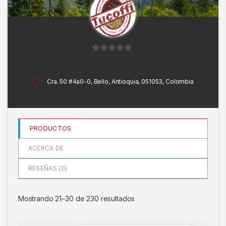
0
d
e
Cra. 50 #4a0-0, Bello, Antioquia, 051053, Colombia
5
PRODUCTOS
ACERCA DE
RESEÑAS (
0
)
Mostrando 21–30 de 230 resultados