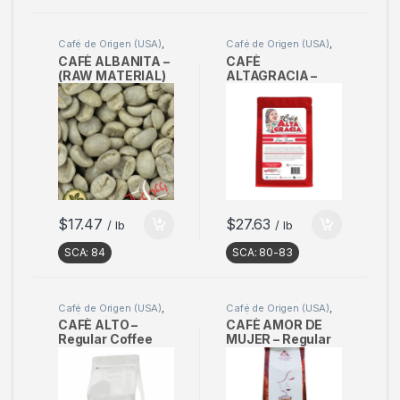
Café de Origen (USA)
,
Café de Origen (USA)
,
Café en verde
Café Tostado
CAFÈ ALBANITA –
CAFÈ
(RAW MATERIAL)
ALTAGRACIA –
Sample 2 kg
Regular Coffee
500g (17oz) –
(Pack of 3)
$
17.47
$
27.63
/ lb
/ lb
SCA:
84
SCA:
80-83
Café de Origen (USA)
,
Café de Origen (USA)
,
Café Tostado
Café Tostado
CAFÈ ALTO –
CAFÈ AMOR DE
Regular Coffee
MUJER – Regular
500g (17oz) –
Coffee 500g
(Pack of 3)
(17oz) – (Pack of 3)