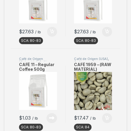
$
27.63
$
27.63
/ lb
/ lb
SCA:
80-83
SCA:
80-83
Café de Origen
Café de Origen (USA)
,
(Colombia)
,
Café
Café en verde
CAFÈ 11 – Regular
CAFÈ 1959 – (RAW
Tostado
Coffee 500g
MATERIAL)
(17oz) – (Pack of 3)
– NO AVAILABLE –
$
1.03
$
17.47
/ lb
/ lb
SCA:
80-83
SCA:
84