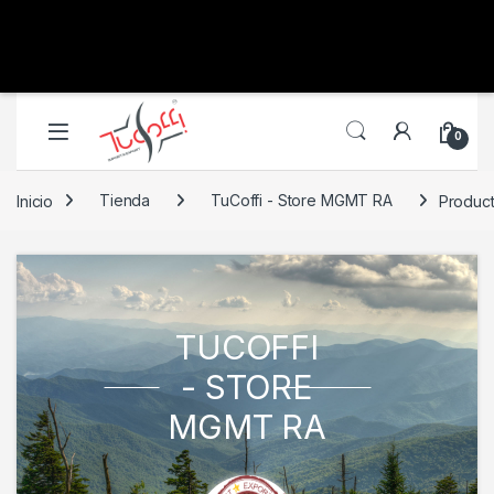
0
Inicio
Tienda
TuCoffi - Store MGMT RA
Produc
TUCOFFI
- STORE
MGMT RA