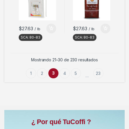
$
27.63
$
27.63
/ lb
/ lb
SCA:
80-83
SCA:
80-83
Mostrando 21–30 de 230 resultados
3
1
2
4
5
23
…
¿ Por qué TuCoffi ?