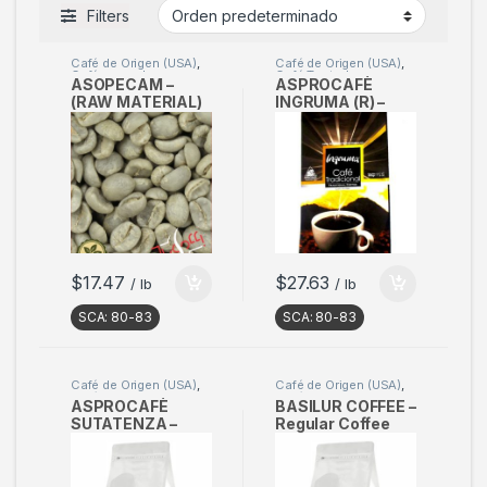
Filters
Café de Origen (USA)
,
Café de Origen (USA)
,
Café en verde
Café Tostado
ASOPECAM –
ASPROCAFÈ
(RAW MATERIAL)
INGRUMA (R) –
Sample 2kg
Regular Coffee
500g (17oz) –
(Pack of 3)
$
17.47
$
27.63
/ lb
/ lb
SCA:
80-83
SCA:
80-83
Café de Origen (USA)
,
Café de Origen (USA)
,
Café Tostado
Café Tostado
ASPROCAFÈ
BASILUR COFFEE –
SUTATENZA –
Regular Coffee
Regular Coffee
500g (17oz) –
500g (17oz) –
(Pack of 3)
(Pack of 3)