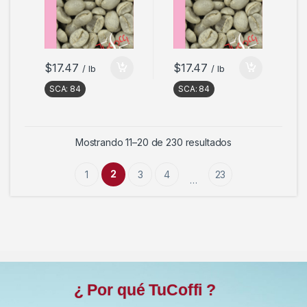
$
17.47
$
17.47
/ lb
/ lb
SCA:
84
SCA:
84
Mostrando 11–20 de 230 resultados
2
1
3
4
23
…
¿ Por qué TuCoffi ?