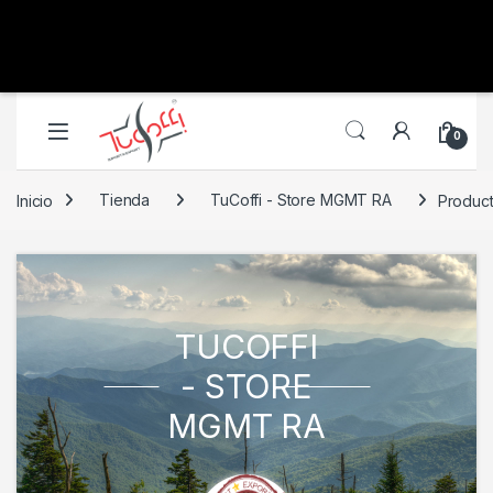
0
Inicio
Tienda
TuCoffi - Store MGMT RA
Produc
TUCOFFI
- STORE
MGMT RA