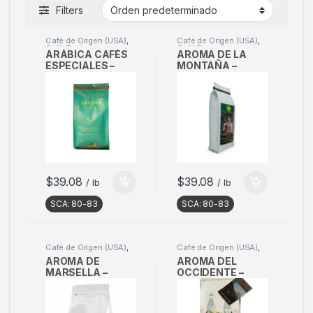
Filters
Café de Origen (USA)
,
Café de Origen (USA)
,
Café Tostado
Café Tostado
ARÀBICA CAFÈS
AROMA DE LA
ESPECIALES –
MONTAÑA –
Regular Coffee
Regular Coffee
500g (17oz) –
500g (17oz) –
(Pack of 3)
(Pack of 3)
$
39.08
$
39.08
/ lb
/ lb
SCA:
80-83
SCA:
80-83
Café de Origen (USA)
,
Café de Origen (USA)
,
Café Tostado
Café Tostado
AROMA DE
AROMA DEL
MARSELLA –
OCCIDENTE –
Regular Coffee
Regular Coffee
500g (17oz) –
500g (17oz) –
(Pack of 3)
(Pack of 3)