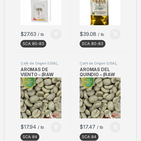
$
27.63
$
39.08
/ lb
/ lb
SCA:
80-83
SCA:
80-83
Café de Origen (USA)
,
Café de Origen (USA)
,
Café en verde
Café en verde
AROMAS DE
AROMAS DEL
VIENTO – (RAW
QUINDIO – (RAW
MATERIAL)
MATERIAL)
Sample 2kg
Sample 2kg
$
17.94
$
17.47
/ lb
/ lb
SCA:
84
SCA:
84