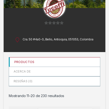
0
d
e
Cra. 50 #4a0-0, Bello, Antioquia, 051053, Colombia
5
PRODUCTOS
ACERCA DE
RESEÑAS (
0
)
Mostrando 11–20 de 230 resultados