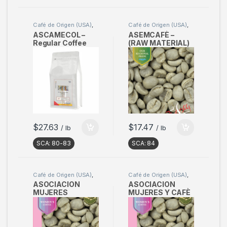
Café de Origen (USA)
,
Café de Origen (USA)
,
Café Tostado
Café en verde
ASCAMECOL –
ASEMCAFÈ –
Regular Coffee
(RAW MATERIAL)
500g (17oz) –
Sample 2kg
(Pack of 3)
$
27.63
$
17.47
/ lb
/ lb
SCA:
80-83
SCA:
84
Café de Origen (USA)
,
Café de Origen (USA)
,
Café en verde
Café en verde
ASOCIACION
ASOCIACION
MUJERES
MUJERES Y CAFÈ
CAFETERAS –
– (RAW
(RAW MATERIAL)
MATERIAL)
Sample 2kg
Sample 2 kg