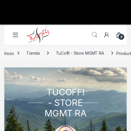
0
Inicio
Tienda
TuCoffi - Store MGMT RA
Produc
TUCOFFI
- STORE
MGMT RA