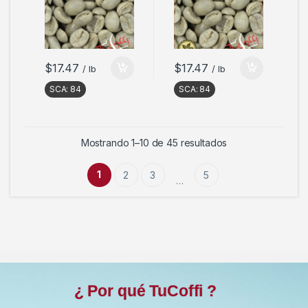
$
17.47
$
17.47
/ lb
/ lb
SCA:
84
SCA:
84
Mostrando 1–10 de 45 resultados
1
2
3
5
…
¿ Por qué TuCoffi ?