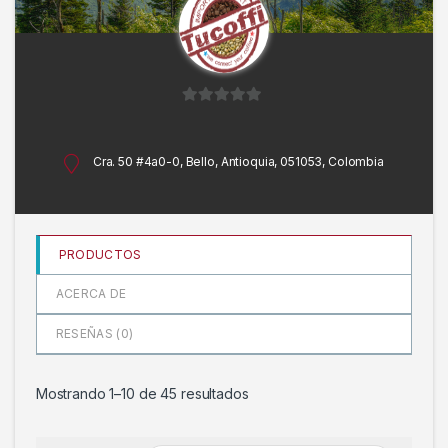
0
d
e
Cra. 50 #4a0-0, Bello, Antioquia, 051053, Colombia
5
PRODUCTOS
ACERCA DE
RESEÑAS (
0
)
Mostrando 1–10 de 45 resultados