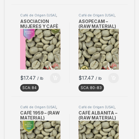
Café de Origen (USA)
,
Café de Origen (USA)
,
Café en verde
Café en verde
ASOCIACION
ASOPECAM –
MUJERES Y CAFÈ
(RAW MATERIAL)
– (RAW
Sample 2kg
MATERIAL)
Sample 2 kg
$
17.47
$
17.47
/ lb
/ lb
SCA:
84
SCA:
80-83
Café de Origen (USA)
,
Café de Origen (USA)
,
Café en verde
Café en verde
CAFÈ 1959 – (RAW
CAFÈ ALBANITA –
MATERIAL)
(RAW MATERIAL)
Sample 2 kg