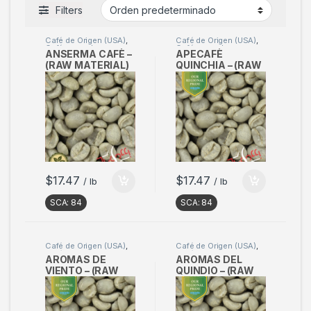
Filters
Café de Origen (USA)
,
Café de Origen (USA)
,
Café en verde
Café en verde
ANSERMA CAFÈ –
APECAFÈ
(RAW MATERIAL)
QUINCHIA – (RAW
Sample 2kg
MATERIAL)
Sample 2kg
$
17.47
$
17.47
/ lb
/ lb
SCA:
84
SCA:
84
Café de Origen (USA)
,
Café de Origen (USA)
,
Café en verde
Café en verde
AROMAS DE
AROMAS DEL
VIENTO – (RAW
QUINDIO – (RAW
MATERIAL)
MATERIAL)
Sample 2kg
Sample 2kg