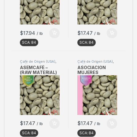
$
17.94
$
17.47
/ lb
/ lb
SCA:
84
SCA:
84
Café de Origen (USA)
,
Café de Origen (USA)
,
Café en verde
Café en verde
ASEMCAFÈ –
ASOCIACION
(RAW MATERIAL)
MUJERES
Sample 2kg
CAFETERAS –
(RAW MATERIAL)
Sample 2kg
$
17.47
$
17.47
/ lb
/ lb
SCA:
84
SCA:
84