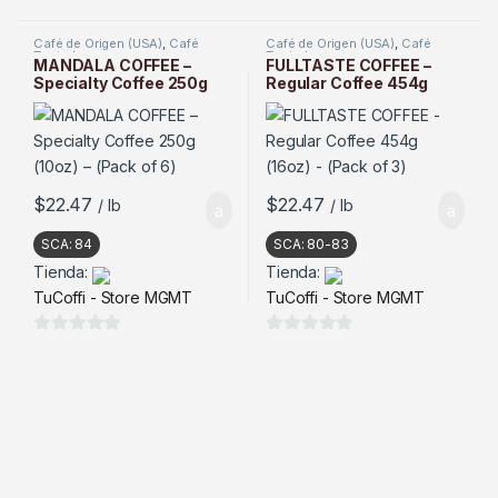
0
0
d
d
Café de Origen (USA)
,
Café
Café de Origen (USA)
,
Café
Tostado
Tostado
e
e
MANDALA COFFEE –
FULLTASTE COFFEE –
Specialty Coffee 250g
Regular Coffee 454g
5
5
(10oz) – (Pack of 6)
(16oz) – (Pack of 3)
$
22.47
$
22.47
/ lb
/ lb
SCA:
84
SCA:
80-83
Tienda:
Tienda:
TuCoffi - Store MGMT
TuCoffi - Store MGMT
0
0
d
d
e
e
5
5