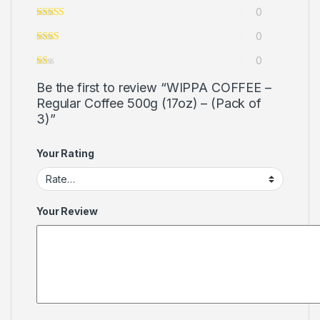
0
0
0
Be the first to review “WIPPA COFFEE –
Regular Coffee 500g (17oz) – (Pack of
3)”
Your Rating
Your Review