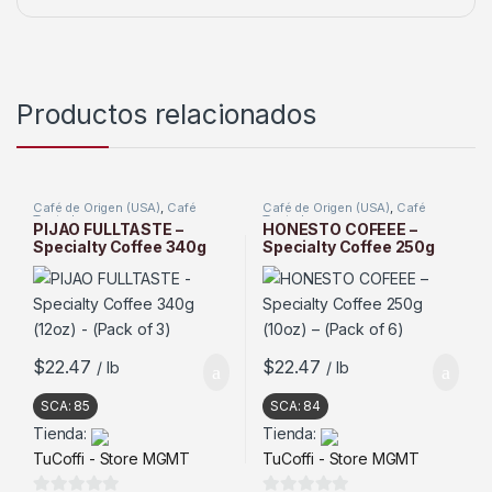
Productos relacionados
Café de Origen (USA)
,
Café
Café de Origen (USA)
,
Café
Tostado
Tostado
PIJAO FULLTASTE –
HONESTO COFEEE –
Specialty Coffee 340g
Specialty Coffee 250g
(12oz) – (Pack of 3)
(10oz) – (Pack of 6)
$
22.47
$
22.47
/ lb
/ lb
SCA:
85
SCA:
84
Tienda:
Tienda:
TuCoffi - Store MGMT
TuCoffi - Store MGMT