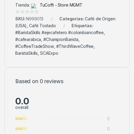
Tienda:
TuCoffi - Store MGMT
0
SKU:
N999013
Categorías:
Café de Origen
d
(USA)
,
Café Tostado
Etiquetas:
e
#BaristaSkills #ejecafetero #colombiancoffee
,
5
#cafearabica
,
#ChampionBarista
,
#CoffeeTradeShow
,
#ThirdWaveCoffee
,
BaristaSkills
,
SCAExpo
Based on 0 reviews
0.0
overall
0
0