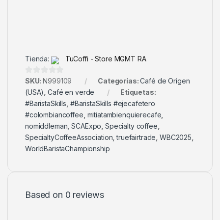
Tienda:
TuCoffi - Store MGMT RA
0
SKU:
N999109
Categorías:
Café de Origen
d
(USA)
,
Café en verde
Etiquetas:
e
#BaristaSkills
,
#BaristaSkills #ejecafetero
5
#colombiancoffee
,
mitiatambienquierecafe
,
nomiddleman
,
SCAExpo
,
Specialty coffee
,
SpecialtyCoffeeAssociation
,
truefairtrade
,
WBC2025
,
WorldBaristaChampionship
Based on 0 reviews