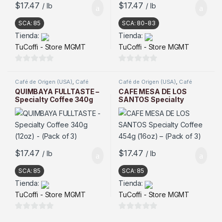
$
17.47
$
17.47
/ lb
/ lb
SCA:
85
SCA:
80-83
Tienda:
Tienda:
TuCoffi - Store MGMT
TuCoffi - Store MGMT
0
0
d
d
Café de Origen (USA)
,
Café
Café de Origen (USA)
,
Café
Tostado
Tostado
e
e
QUIMBAYA FULLTASTE –
CAFE MESA DE LOS
Specialty Coffee 340g
SANTOS Specialty
5
5
(12oz) – (Pack of 3)
Coffee 454g (16oz) –
(Pack of 3)
$
17.47
$
17.47
/ lb
/ lb
SCA:
85
SCA:
85
Tienda:
Tienda:
TuCoffi - Store MGMT
TuCoffi - Store MGMT
0
0