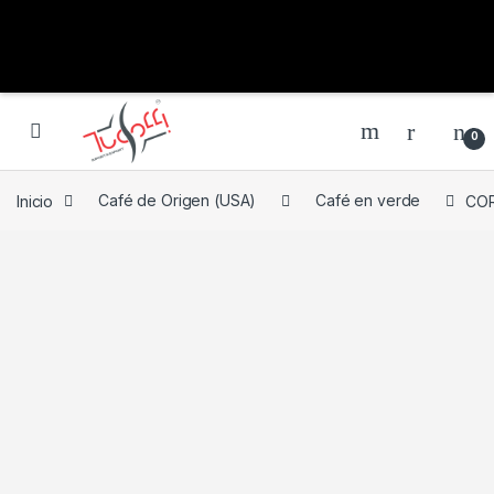
0
Inicio
Café de Origen (USA)
Café en verde
COR