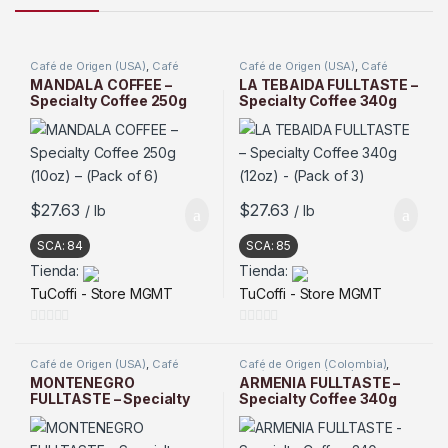
Café de Origen (USA)
,
Café
Café de Origen (USA)
,
Café
Tostado
Tostado
MANDALA COFFEE –
LA TEBAIDA FULLTASTE –
Specialty Coffee 250g
Specialty Coffee 340g
(10oz) – (Pack of 6)
(12oz) – (Pack of 3)
$
27.63
$
27.63
/ lb
/ lb
SCA:
84
SCA:
85
Tienda:
Tienda:
TuCoffi - Store MGMT
TuCoffi - Store MGMT
0
0
d
d
Café de Origen (USA)
,
Café
Café de Origen (Colombia)
,
Tostado
Café de Origen (USA)
,
Café
e
e
MONTENEGRO
ARMENIA FULLTASTE –
Tostado
FULLTASTE – Specialty
Specialty Coffee 340g
5
5
Coffee 340g (12oz) –
(12oz) – (Pack of 3)
(Pack of 3)