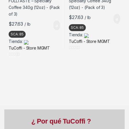
$
27.63
/ lb
$
27.63
/ lb
SCA:
85
SCA:
85
Tienda:
Tienda:
TuCoffi - Store MGMT
TuCoffi - Store MGMT
0
d
0
e
d
5
e
5
¿ Por qué TuCoffi ?