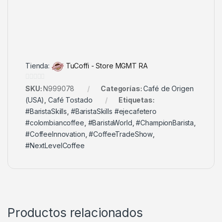
Tienda:
TuCoffi - Store MGMT RA
0
SKU:
N999078
Categorías:
Café de Origen
d
(USA)
,
Café Tostado
Etiquetas:
e
#BaristaSkills
,
#BaristaSkills #ejecafetero
5
#colombiancoffee
,
#BaristaWorld
,
#ChampionBarista
,
#CoffeeInnovation
,
#CoffeeTradeShow
,
#NextLevelCoffee
Productos relacionados