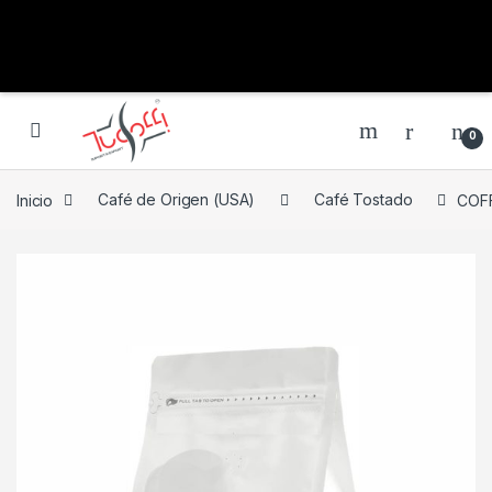
0
Inicio
Café de Origen (USA)
Café Tostado
COFF