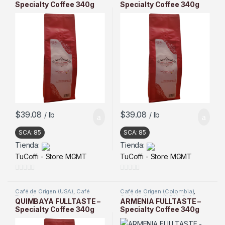
Specialty Coffee 340g
Specialty Coffee 340g
(12oz) – (Pack of 3)
(12oz) – (Pack of 3)
$
39.08
$
39.08
/ lb
/ lb
SCA:
85
SCA:
85
Tienda:
Tienda:
TuCoffi - Store MGMT
TuCoffi - Store MGMT
0
0
d
d
Café de Origen (USA)
,
Café
Café de Origen (Colombia)
,
Tostado
Café de Origen (USA)
,
Café
e
e
QUIMBAYA FULLTASTE –
ARMENIA FULLTASTE –
Tostado
Specialty Coffee 340g
Specialty Coffee 340g
5
5
(12oz) – (Pack of 3)
(12oz) – (Pack of 3)