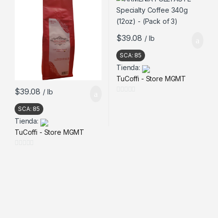
$
39.08
/ lb
SCA:
85
Tienda:
TuCoffi - Store MGMT
$
39.08
/ lb
0
SCA:
85
d
Tienda:
e
5
TuCoffi - Store MGMT
0
d
e
5