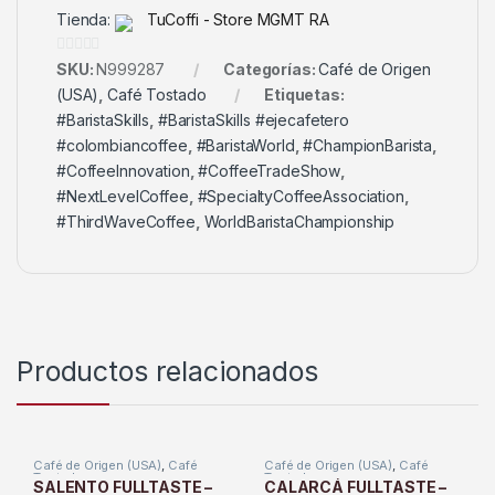
Tienda:
TuCoffi - Store MGMT RA
0
SKU:
N999287
Categorías:
Café de Origen
d
(USA)
,
Café Tostado
Etiquetas:
e
#BaristaSkills
,
#BaristaSkills #ejecafetero
5
#colombiancoffee
,
#BaristaWorld
,
#ChampionBarista
,
#CoffeeInnovation
,
#CoffeeTradeShow
,
#NextLevelCoffee
,
#SpecialtyCoffeeAssociation
,
#ThirdWaveCoffee
,
WorldBaristaChampionship
Productos relacionados
Café de Origen (USA)
,
Café
Café de Origen (USA)
,
Café
Tostado
Tostado
SALENTO FULLTASTE –
CALARCÁ FULLTASTE –