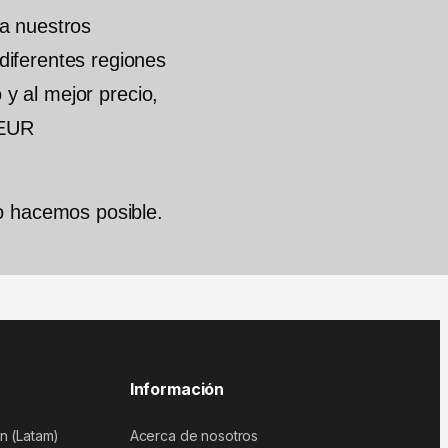
a nuestros
iferentes regiones
o y al mejor precio,
 EUR
o hacemos posible.
Información
n (Latam)
Acerca de nosotros