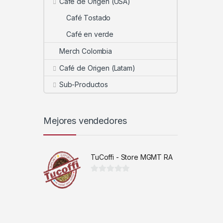
Café de Origen (USA)
Café Tostado
Café en verde
Merch Colombia
Café de Origen (Latam)
Sub-Productos
Mejores vendedores
TuCoffi - Store MGMT RA
0
d
e
5