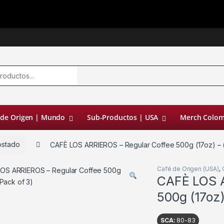
 de Origen | Mundo
Sub-Productos | USA
Merch Colom
ostado
CAFÈ LOS ARRIEROS – Regular Coffee 500g (17oz) – 
Café de Origen (USA)
,
CAFÈ LOS A
500g (17oz)
SCA:
80-83