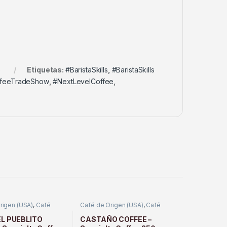
o
Etiquetas:
#BaristaSkills
,
#BaristaSkills
ffeeTradeShow
,
#NextLevelCoffee
,
rigen (USA)
,
Café
Café de Origen (USA)
,
Café
Tostado
L PUEBLITO
CASTAÑO COFFEE –