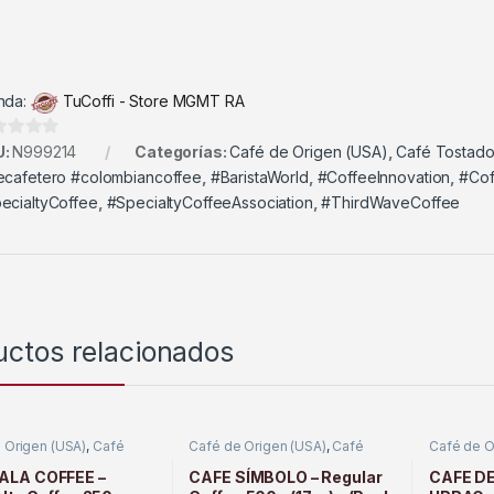
nda:
TuCoffi - Store MGMT RA
U:
N999214
Categorías:
Café de Origen (USA)
,
Café Tostad
ecafetero #colombiancoffee
,
#BaristaWorld
,
#CoffeeInnovation
,
#Co
ecialtyCoffee
,
#SpecialtyCoffeeAssociation
,
#ThirdWaveCoffee
uctos relacionados
 Origen (USA)
,
Café
Café de Origen (USA)
,
Café
Café de O
o
Tostado
Tostado
LA COFFEE –
CAFE SÍMBOLO – Regular
CAFE DE