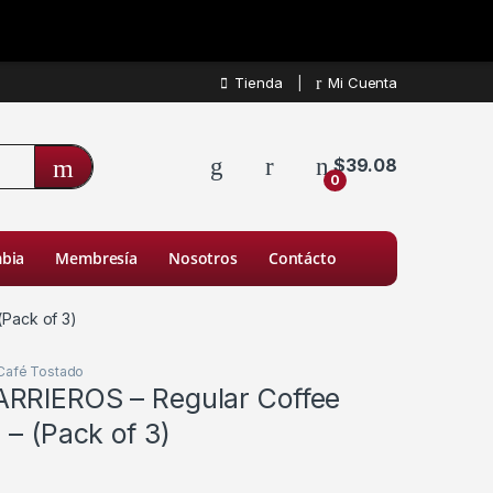
Tienda
Mi Cuenta
$
39.08
0
bia
Membresía
Nosotros
Contácto
(Pack of 3)
Café Tostado
RRIEROS – Regular Coffee
 – (Pack of 3)