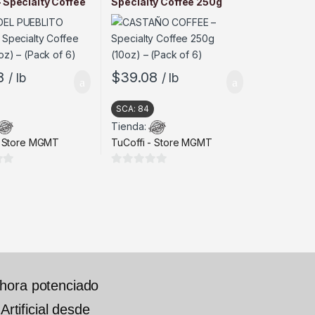
 Specialty Coffee
Specialty Coffee 250g
oz) – (Pack of 6)
(10oz) – (Pack of 6)
8
$
39.08
/ lb
/ lb
SCA:
84
Tienda:
- Store MGMT
TuCoffi - Store MGMT
0
d
e
5
ahora potenciado
Artificial desde