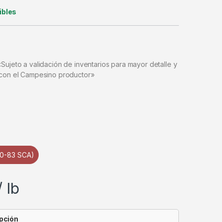
ibles
Sujeto a validación de inventarios para mayor detalle y
 con el Campesino productor»
80-83 SCA)
/ lb
pción