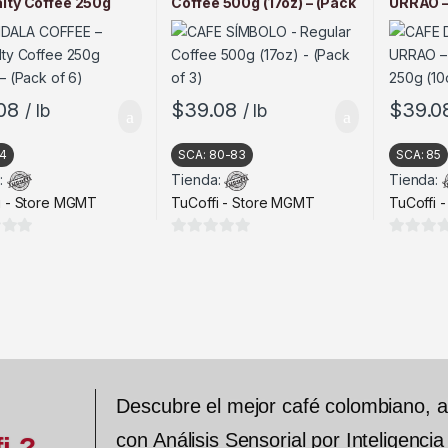
lty Coffee 250g
Coffee 500g (17oz) – (Pack
URRAO –
– (Pack of 6)
of 3)
250g (10
08
$
39.08
$
39.0
/ lb
/ lb
4
SCA:
80-83
SCA:
85
:
Tienda:
Tienda:
i - Store MGMT
TuCoffi - Store MGMT
TuCoffi 
0
0
d
d
e
e
5
5
Descubre el mejor café colombiano, 
con Análisis Sensorial por Inteligencia 
i ?