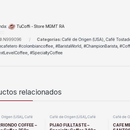
nda:
TuCoffi - Store MGMT RA
U:
N999096
Categorías:
Café de Origen (USA)
,
Café Tostad
ecafetero #colombiancoffee
,
#BaristaWorld
,
#ChampionBarista
,
#Coff
xtLevelCoffee
,
#SpecialtyCoffee
uctos relacionados
 Origen (USA)
,
Café
Café de Origen (USA)
,
Café
Café de O
o
Tostado
Tostado
RRIONDO COFFEE –
PIJAO FULLTASTE –
CAFE M