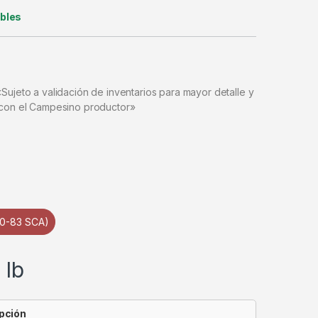
ibles
Sujeto a validación de inventarios para mayor detalle y
 con el Campesino productor»
80-83 SCA)
/ lb
pción