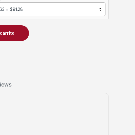
carrito
iews