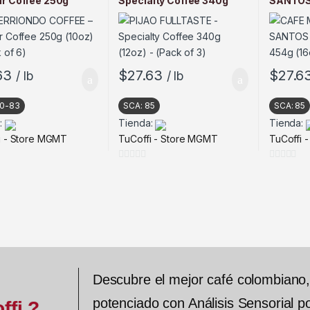
r Coffee 250g
Specialty Coffee 340g
SANTOS 
– (Pack of 6)
(12oz) – (Pack of 3)
454g (16
63
$
27.63
$
27.6
/ lb
/ lb
0-83
SCA:
85
SCA:
85
:
Tienda:
Tienda:
i - Store MGMT
TuCoffi - Store MGMT
TuCoffi 
0
0
d
d
e
e
5
5
Descubre el mejor café colombiano
potenciado con Análisis Sensorial po
ffi ?