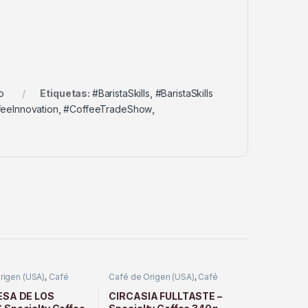
o
Etiquetas:
#BaristaSkills
,
#BaristaSkills
eeInnovation
,
#CoffeeTradeShow
,
rigen (USA)
,
Café
Café de Origen (USA)
,
Café
Tostado
ESA DE LOS
CIRCASIA FULLTASTE –