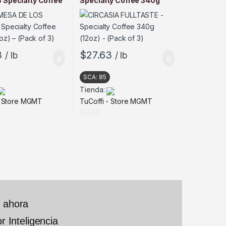
Specialty Coffee
Specialty Coffee 340g
oz) – (Pack of 3)
(12oz) – (Pack of 3)
3
$
27.63
/ lb
/ lb
SCA:
85
Tienda:
- Store MGMT
TuCoffi - Store MGMT
0
d
e
5
, ahora
r Inteligencia