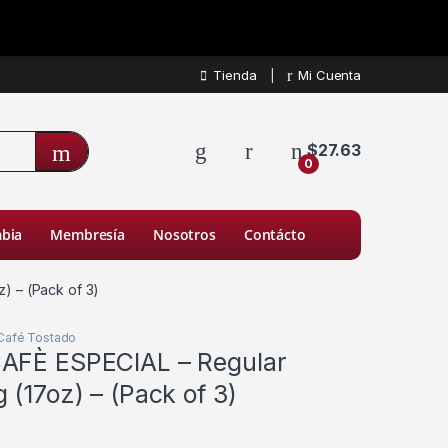
Tienda
Mi Cuenta
$
27.63
0
bia
Membresía
Nosotros
Contácto
) – (Pack of 3)
Café Tostado
AFÈ ESPECIAL – Regular
 (17oz) – (Pack of 3)