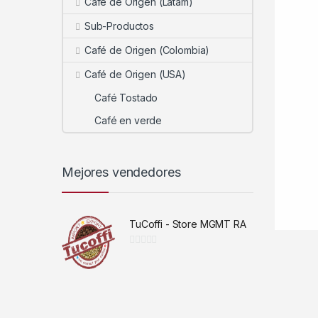
Café de Origen (Latam)
Sub-Productos
Café de Origen (Colombia)
Café de Origen (USA)
Café Tostado
Café en verde
Mejores vendedores
TuCoffi - Store MGMT RA
0
d
e
5