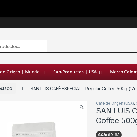
 de Origen | Mundo
Sub-Productos | USA
Merch Colom
ostado
SAN LUIS CAFÈ ESPECIAL – Regular Coffee 500g (17oz
Café de Origen (USA)
,
🔍
SAN LUIS C
Coffee 500g
SCA:
80-83