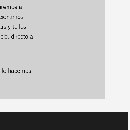
zaremos a
ccionamos
ís y te los
cio, directo a
y lo hacemos