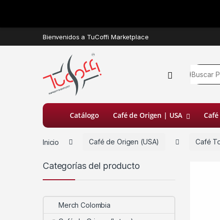
Bienvenidos a TuCoffi Marketplace
Catálogo
Café de Origen | USA
Café
Inicio
Café de Origen (USA)
Café T
Categorías del producto
Merch Colombia