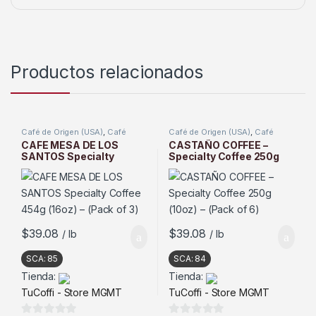
Productos relacionados
Café de Origen (USA)
,
Café
Café de Origen (USA)
,
Café
Tostado
Tostado
CAFE MESA DE LOS
CASTAÑO COFFEE –
SANTOS Specialty
Specialty Coffee 250g
Coffee 454g (16oz) –
(10oz) – (Pack of 6)
(Pack of 3)
$
39.08
$
39.08
/ lb
/ lb
SCA:
85
SCA:
84
Tienda:
Tienda:
TuCoffi - Store MGMT
TuCoffi - Store MGMT