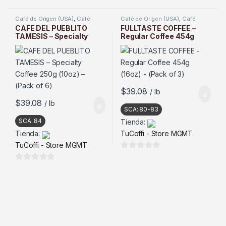
0
0
d
d
Café de Origen (USA)
,
Café
Café de Origen (USA)
,
Café
Tostado
Tostado
e
e
CAFE DEL PUEBLITO
FULLTASTE COFFEE –
TAMESIS – Specialty
Regular Coffee 454g
5
5
Coffee 250g (10oz) –
(16oz) – (Pack of 3)
(Pack of 6)
$
39.08
/ lb
$
39.08
/ lb
SCA:
80-83
SCA:
84
Tienda:
Tienda:
TuCoffi - Store MGMT
TuCoffi - Store MGMT
0
d
0
e
d
5
e
5