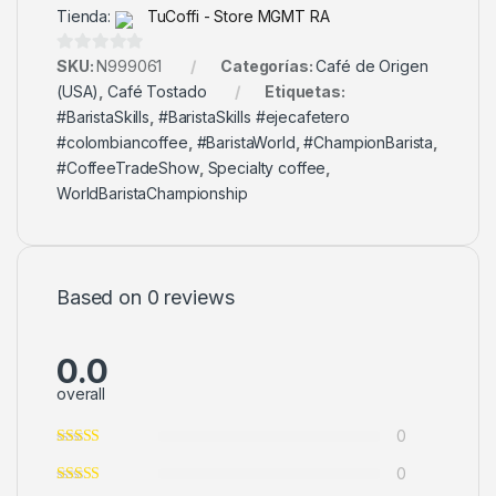
Tienda:
TuCoffi - Store MGMT RA
0
SKU:
N999061
Categorías:
Café de Origen
d
(USA)
,
Café Tostado
Etiquetas:
e
#BaristaSkills
,
#BaristaSkills #ejecafetero
5
#colombiancoffee
,
#BaristaWorld
,
#ChampionBarista
,
#CoffeeTradeShow
,
Specialty coffee
,
WorldBaristaChampionship
Based on 0 reviews
0.0
overall
0
0