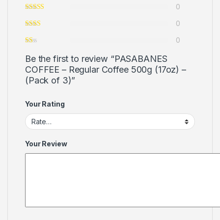
0
0
0
Be the first to review “PASABANES
COFFEE – Regular Coffee 500g (17oz) –
(Pack of 3)”
Your Rating
Your Review