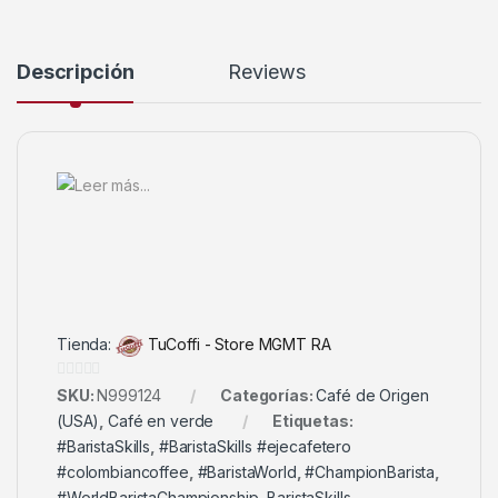
Descripción
Reviews
Tienda:
TuCoffi - Store MGMT RA
0
SKU:
N999124
Categorías:
Café de Origen
d
(USA)
,
Café en verde
Etiquetas:
e
#BaristaSkills
,
#BaristaSkills #ejecafetero
5
#colombiancoffee
,
#BaristaWorld
,
#ChampionBarista
,
#WorldBaristaChampionship
,
BaristaSkills
,