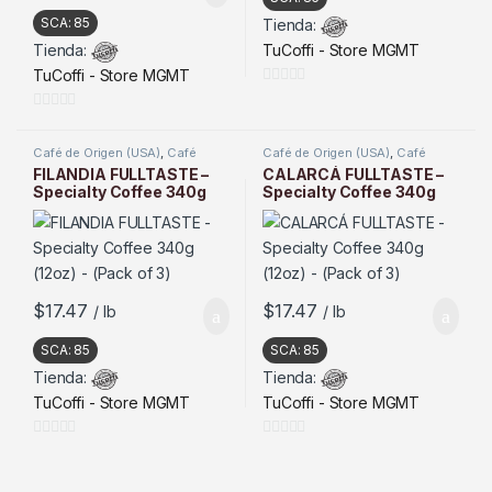
SCA:
85
Tienda:
Tienda:
TuCoffi - Store MGMT
TuCoffi - Store MGMT
0
d
0
e
d
Café de Origen (USA)
,
Café
Café de Origen (USA)
,
Café
Tostado
Tostado
5
e
FILANDIA FULLTASTE –
CALARCÁ FULLTASTE –
Specialty Coffee 340g
Specialty Coffee 340g
5
(12oz) – (Pack of 3)
(12oz) – (Pack of 3)
$
17.47
$
17.47
/ lb
/ lb
SCA:
85
SCA:
85
Tienda:
Tienda:
TuCoffi - Store MGMT
TuCoffi - Store MGMT
0
0
d
d