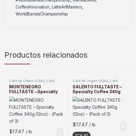
CoffeeInnovation
,
LatteArtMasters
,
WorldBaristaChampionship
Productos relacionados
Café de Origen (USA)
,
Café
Café de Origen (USA)
,
Café
Tostado
Tostado
MONTENEGRO
SALENTO FULLTASTE –
FULLTASTE – Specialty
Specialty Coffee 340g
Coffee 340g (12oz) –
(12oz) – (Pack of 3)
(Pack of 3)
$
17.47
/ lb
$
17.47
/ lb
SCA:
85