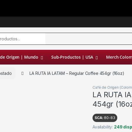
 de Origen | Mundo
Sub-Productos | USA
Merch Colom
ostado
LA RUTA IA LATAM – Regular Coffee 454gr (16oz)
Café de Origen (Colom
LA RUTA IA
454gr (16o
SCA:
80-83
Availability:
249 disp