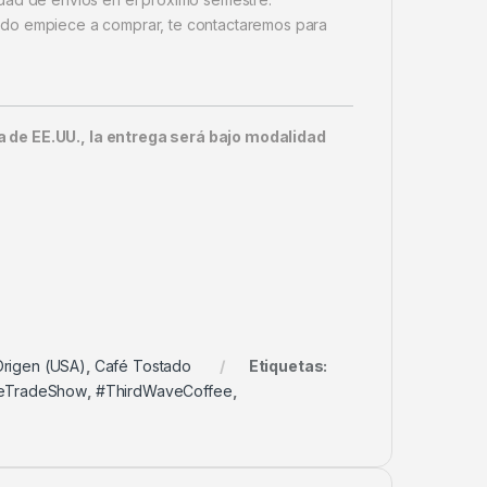
undo empiece a comprar, te contactaremos para
a de EE.UU., la entrega será bajo modalidad
Origen (USA)
,
Café Tostado
Etiquetas:
eTradeShow
,
#ThirdWaveCoffee
,