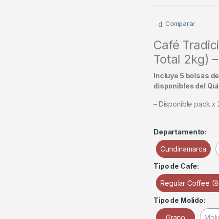
Comparar
Café Tradic
Total 2kg)
Incluye 5 bolsas d
disponibles del Qu
– Disponible pack x 
Departamento:
Cundinamarca
Tipo de Cafe:
Regular Coffee (
Tipo de Molido:
Grano
Mol