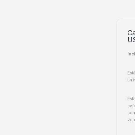
Ca
U
Inc
Est
La i
Est
cafi
con
ver