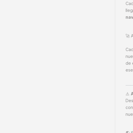
Cad
lleg
nav
🚀 
Cad
nue
de 
ese
⚠️
De
con
nue
🌎 