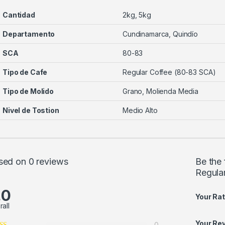
Cantidad
2kg, 5kg
Departamento
Cundinamarca, Quindío
SCA
80-83
Tipo de Cafe
Regular Coffee (80-83 SCA)
Tipo de Molido
Grano, Molienda Media
Nivel de Tostion
Medio Alto
sed on 0 reviews
Be the
Regula
.0
Your Rat
rall
Your Re
0