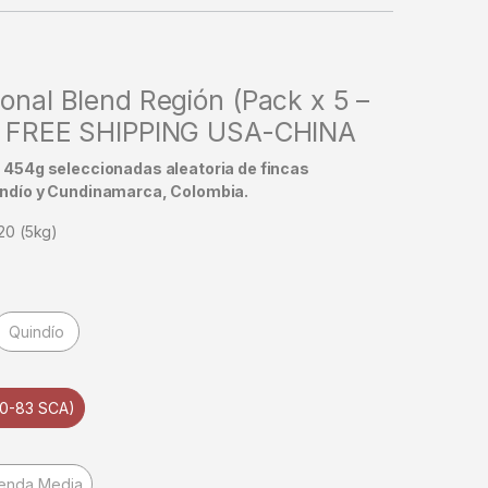
ional Blend Región (Pack x 5 –
 – FREE SHIPPING USA-CHINA
e 454g
seleccionadas aleatoria de fincas
indío y Cundinamarca, Colombia.
20 (5kg)
Quindío
80-83 SCA)
ienda Media