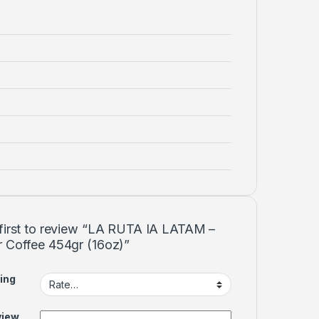
 first to review “LA RUTA IA LATAM –
r Coffee 454gr (16oz)”
ing
view