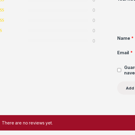
0
0
0
Name
*
0
Email
*
Guar
nave
There are no reviews yet.