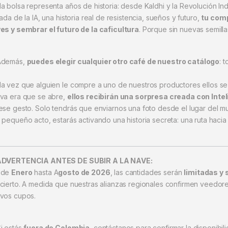
a bolsa representa años de historia: desde Kaldhi y la Revolución Ind
ada de la IA, una historia real de resistencia, sueños y futuro,
tu comp
es y sembrar el futuro de la caficultura
. Porque sin nuevas semilla
Además,
puedes elegir cualquier otro café de nuestro catálogo
: 
a vez que alguien le compre a uno de nuestros productores ellos se
va era que se abre,
ellos recibirán una sorpresa creada con Inteli
ese gesto. Solo tendrás que enviarnos una foto desde el lugar del m
 pequeño acto, estarás activando una historia secreta: una ruta hacia
ADVERTENCIA ANTES DE SUBIR A LA NAVE:
sde
Enero
hasta A
gosto de 2026
, las cantidades serán
limitadas y 
cierto. A medida que nuestras alianzas regionales confirmen veedores
vos cupos.
Si estás
fuera de Colombia
, contáctanos para confirmar la disponibi