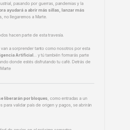
ustrial, pasando por guerras, pandemias y la
ra ayudará a abrir más sillas, lanzar más
s, no llegaremos a Marte.
todos hacen parte de esta travesía.
 van a sorprender tanto como nosotros por esta
gencia Artificial
… y tú también formarás parte
undo donde estés disfrutando tu café. Detrás de
 Marte
se liberarán por bloques
, como entradas a un
 para validar país de origen y pagos, se abrirán
lidad de envíos en el próximo semestre.