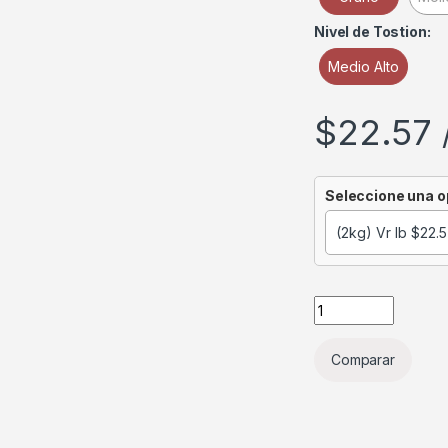
Nivel de Tostion:
Medio Alto
$
22.57
Seleccione una o
Comparar