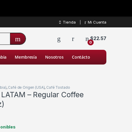
Tienda
Mi Cuenta
$
22.57
0
bia
Membresía
Nosotros
Contácto
bia)
,
Café de Origen (USA)
,
Café Tostado
 LATAM – Regular Coffee
z)
onibles