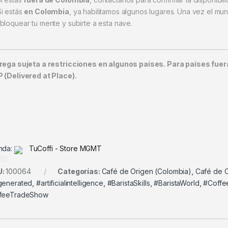
Si estás
en Colombia
, ya habilitamos algunos lugares. Una vez el m
bloquear tu mente y subirte a esta nave.
rega sujeta a restricciones en algunos países. Para países fuer
 (Delivered at Place).
nda:
TuCoffi - Store MGMT
U:
100064
Categorías:
Café de Origen (Colombia)
,
Café de 
generated
,
#artificialintelligence
,
#BaristaSkills
,
#BaristaWorld
,
#Coffe
feeTradeShow