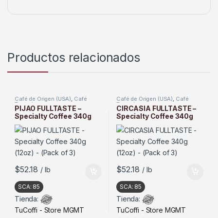
Productos relacionados
Café de Origen (USA)
,
Café
Café de Origen (USA)
,
Café
Tostado
Tostado
PIJAO FULLTASTE –
CIRCASIA FULLTASTE –
Specialty Coffee 340g
Specialty Coffee 340g
(12oz) – (Pack of 3)
(12oz) – (Pack of 3)
$
52.18
$
52.18
/ lb
/ lb
SCA:
85
SCA:
85
Tienda:
Tienda:
TuCoffi - Store MGMT
TuCoffi - Store MGMT