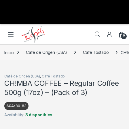
0
Inicio
Café de Origen (USA)
Café Tostado
CH!M
Café de Origen (USA)
,
Café Tostado
CH!MBA COFFEE – Regular Coffee
500g (17oz) – (Pack of 3)
SCA:
80-83
Availability:
3 disponibles