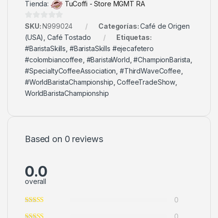
Tienda:
TuCoffi - Store MGMT RA
0
SKU:
N999024
Categorías:
Café de Origen
d
(USA)
,
Café Tostado
Etiquetas:
e
#BaristaSkills
,
#BaristaSkills #ejecafetero
5
#colombiancoffee
,
#BaristaWorld
,
#ChampionBarista
,
#SpecialtyCoffeeAssociation
,
#ThirdWaveCoffee
,
#WorldBaristaChampionship
,
CoffeeTradeShow
,
WorldBaristaChampionship
Based on 0 reviews
0.0
overall
0
0