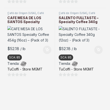
0
0
d
d
Café de Origen (USA)
,
Café
Café de Origen (USA)
,
Café
Tostado
Tostado
e
e
CAFE MESA DE LOS
SALENTO FULLTASTE –
SANTOS Specialty
Specialty Coffee 340g
5
5
Coffee 454g (16oz) –
(12oz) – (Pack of 3)
(Pack of 3)
$
52.18
$
52.18
/ lb
/ lb
SCA:
85
SCA:
85
Tienda:
Tienda:
TuCoffi - Store MGMT
TuCoffi - Store MGMT
0
0
d
d
e
e
5
5