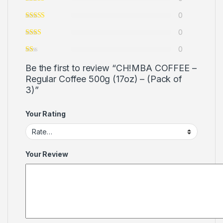
0
0
0
Be the first to review “CH!MBA COFFEE –
Regular Coffee 500g (17oz) – (Pack of
3)”
Your Rating
Your Review