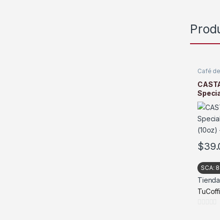
Prod
Café de
Tostad
CASTA
Specia
(10oz) 
$
39.
SCA:
8
Tienda
TuCoff
0