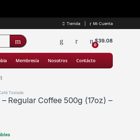
Tienda
Mi Cuenta
$
39.08
0
bia
Membresía
Nosotros
Contácto
3)
Café Tostado
 Regular Coffee 500g (17oz) –
ibles