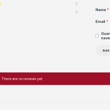
0
Name
*
0
Email
*
Guar
nave
There are no reviews yet.