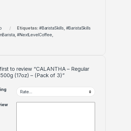
o
Etiquetas:
#BaristaSkills
,
#BaristaSkills
Barista
,
#NextLevelCoffee
,
 first to review “CALANTHA – Regular
 500g (17oz) – (Pack of 3)”
ing
view