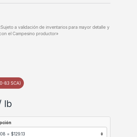
Sujeto a validación de inventarios para mayor detalle y
 con el Campesino productor»
80-83 SCA)
/ lb
pción