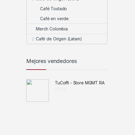
Café Tostado
Café en verde
Merch Colombia
Café de Origen (Latam)
Mejores vendedores
TuCoffi - Store MGMT RA
0
d
e
5