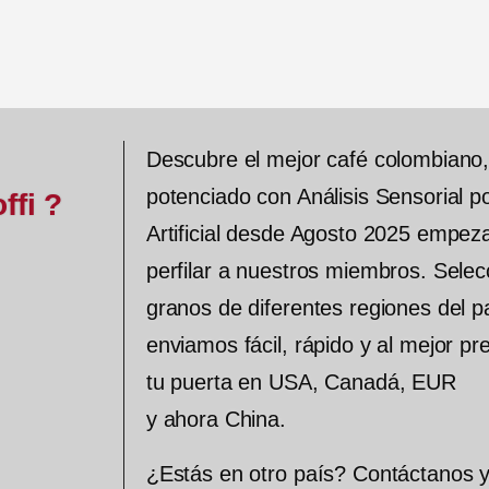
d
d
e
e
5
5
Descubre el mejor café colombiano
potenciado con Análisis Sensorial po
ffi ?
Artificial desde Agosto 2025 empe
perfilar a nuestros miembros. Sele
granos de diferentes regiones del pa
enviamos fácil, rápido y al mejor pre
tu puerta en USA, Canadá, EUR
y ahora China.
¿Estás en otro país? Contáctanos 