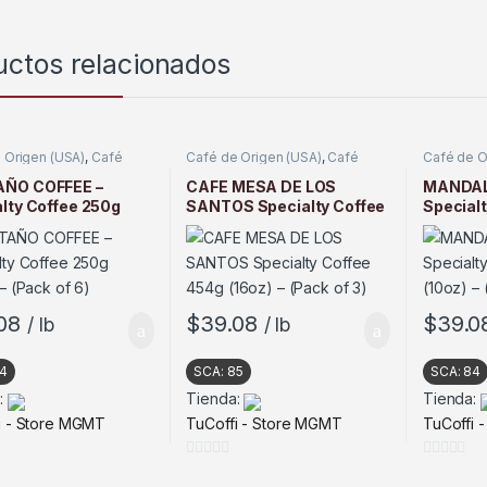
uctos relacionados
 Origen (USA)
,
Café
Café de Origen (USA)
,
Café
Café de O
o
Tostado
Tostado
ÑO COFFEE –
CAFE MESA DE LOS
MANDAL
lty Coffee 250g
SANTOS Specialty Coffee
Special
– (Pack of 6)
454g (16oz) – (Pack of 3)
(10oz) – 
08
$
39.08
$
39.0
/ lb
/ lb
4
SCA:
85
SCA:
84
:
Tienda:
Tienda:
i - Store MGMT
TuCoffi - Store MGMT
TuCoffi 
0
0