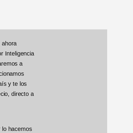
d
e
5
, ahora
r Inteligencia
zaremos a
ccionamos
ís y te los
cio, directo a
y lo hacemos