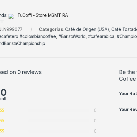
nda:
TuCoffi - Store MGMT RA
U:
N999077
Categorías:
Café de Origen (USA)
,
Café Tostad
ecafetero #colombiancoffee
,
#BaristaWorld
,
#cafearabica
,
#Champion
ldBaristaChampionship
sed on 0 reviews
Be the
Coffee
.0
Your Rat
rall
Your Re
0
0
0