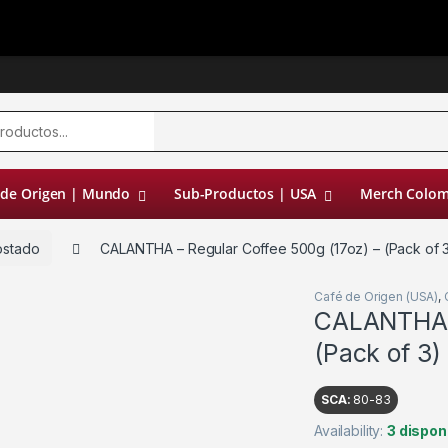
 de Origen | Mundo
Sub-Productos | USA
Merch Colom
ostado
CALANTHA – Regular Coffee 500g (17oz) – (Pack of 
Café de Origen (USA)
,
CALANTHA –
(Pack of 3)
SCA:
80-83
Availability:
3 dispon