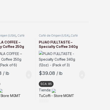
rigen (USA)
,
Café
Café de Origen (USA)
,
Café
Tostado
A COFFEE –
PIJAO FULLTASTE –
ty Coffee 250g
Specialty Coffee 340g
(Pack of 6)
(12oz) – (Pack of 3)
8
$
39.08
/ lb
/ lb
SCA:
85
Tienda:
- Store MGMT
TuCoffi - Store MGMT
0