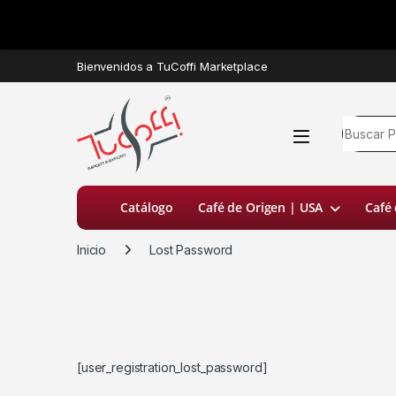
Bienvenidos a TuCoffi Marketplace
Catálogo
Café de Origen | USA
Café
Inicio
Lost Password
[user_registration_lost_password]