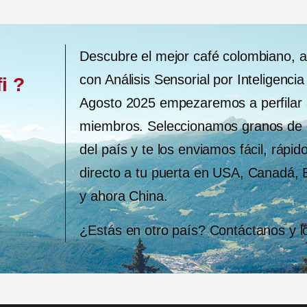
Descubre el mejor café colombiano, 
con Análisis Sensorial por Inteligencia 
i ?
Agosto 2025 empezaremos a perfilar 
miembros. Seleccionamos granos de d
del país y te los enviamos fácil, rápid
directo a tu puerta en USA, Canadá,
y ahora China.
¿Estás en otro país? Contáctanos y l