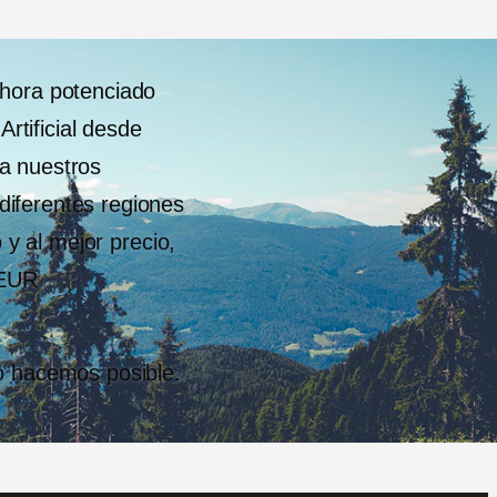
ahora potenciado
Artificial desde
a nuestros
iferentes regiones
o y al mejor precio,
 EUR
o hacemos posible.