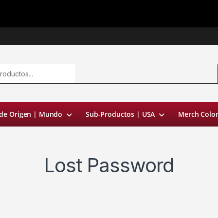
 de Origen | Mundo
Sub-Productos | USA
Merch Colo
Lost Password