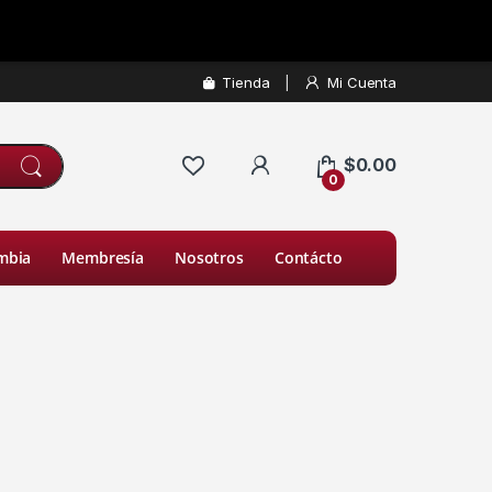
Tienda
Mi Cuenta
$
0.00
0
mbia
Membresía
Nosotros
Contácto